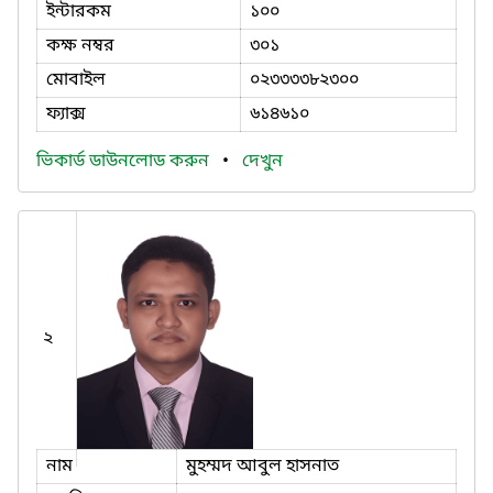
ইন্টারকম
১০০
কক্ষ নম্বর
৩০১
মোবাইল
০২৩৩৩৩৮২৩০০
ফ্যাক্স
৬১৪৬১০
ভিকার্ড ডাউনলোড করুন
•
দেখুন
২
নাম
মুহম্মদ আবুল হাসনাত