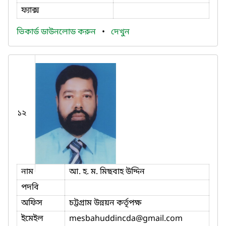
ফ্যাক্স
ভিকার্ড ডাউনলোড করুন
•
দেখুন
১২
নাম
আ. হ. ম. মিছবাহ উদ্দিন
পদবি
অফিস
চট্টগ্রাম উন্নয়ন কর্তৃপক্ষ
ইমেইল
mesbahuddincda
@gmail.com