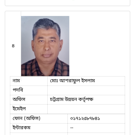
৪
নাম
মোঃ আশরাফুল ইসলাম
পদবি
অফিস
চট্টগ্রাম উন্নয়ন কর্তৃপক্ষ
ইমেইল
ফোন (অফিস)
০১৭১২৫৮৭৮৪১
ইন্টারকম
--