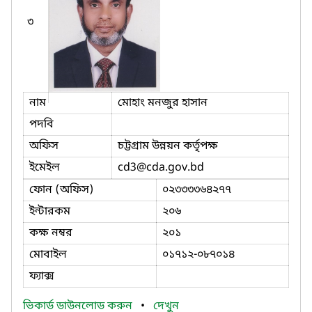
৩
নাম
মোহাং মনজুর হাসান
পদবি
অফিস
চট্টগ্রাম উন্নয়ন কর্তৃপক্ষ
ইমেইল
cd3
@cda.gov.bd
ফোন (অফিস)
০২৩৩৩৩৬৪২৭৭
ইন্টারকম
২০৬
কক্ষ নম্বর
২০১
মোবাইল
০১৭১২-০৮৭০১৪
ফ্যাক্স
ভিকার্ড ডাউনলোড করুন
•
দেখুন