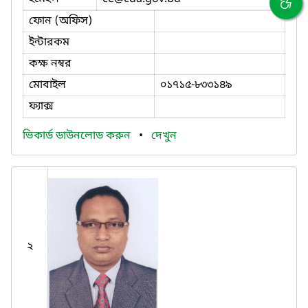
ফোন (অফিস)
ইন্টারকম
কক্ষ নম্বর
মোবাইল
০১৭১৫-৮৩৩১৪৯
ফ্যাক্স
ভিকার্ড ডাউনলোড করুন
•
দেখুন
২