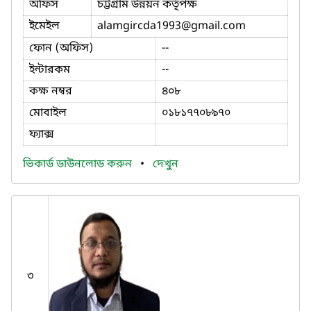
অফিস
চট্টগ্রাম উন্নয়ন কর্তৃপক্ষ
ইমেইল
alamgircda1993
@gmail.com
ফোন (অফিস)
--
ইন্টারকম
--
কক্ষ নম্বর
৪০৮
মোবাইল
০১৮১৭৭০৮৯৭০
ফ্যাক্স
ভিকার্ড ডাউনলোড করুন
•
দেখুন
৩