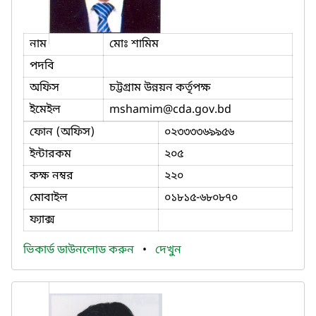
নাম
মোঃ শামিম
পদবি
অফিস
চট্টগ্রাম উন্নয়ন কর্তৃপক্ষ
ইমেইল
mshamim
@cda.gov.bd
ফোন (অফিস)
০২৩৩৩৩৬৯৯৫৬
ইন্টারকম
২০৫
কক্ষ নম্বর
২২০
মোবাইল
০১৮১৫-৬৮০৮৭০
ফ্যাক্স
ভিকার্ড ডাউনলোড করুন
•
দেখুন