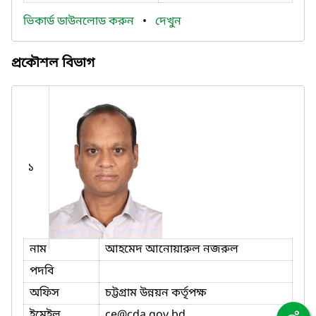
ভিকার্ড ডাউনলোড করুন
•
দেখুন
প্রকৌশল বিভাগ
১
নাম
আহমেদ আনোয়ারুল নজরুল
পদবি
অফিস
চট্টগ্রাম উন্নয়ন কর্তৃপক্ষ
ইমেইল
ce
@cda.gov.bd