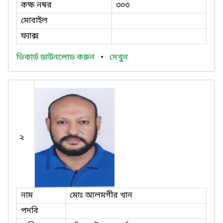
কক্ষ নম্বর
৩০৩
মোবাইল
ফ্যাক্স
ভিকার্ড ডাউনলোড করুন
•
দেখুন
২
নাম
মোঃ আলমগীর খান
পদবি