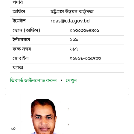
পদবি
অফিস
চট্টগ্রাম উন্নয়ন কর্তৃপক্ষ
ইমেইল
rdas
@cda.gov.bd
ফোন (অফিস)
০২৩৩৩৩৬৪৪০১
ইন্টারকম
২০৯
কক্ষ নম্বর
৬১৭
মোবাইল
০১৮১৯-৩৫৫৭৩৩
ফ্যাক্স
ভিকার্ড ডাউনলোড করুন
•
দেখুন
১০