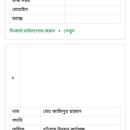
কক্ষ নম্বর
মোবাইল
ফ্যাক্স
ভিকার্ড ডাউনলোড করুন
•
দেখুন
২
নাম
মোঃ জামিলুর রহমান
পদবি
অফিস
চট্টগ্রাম উন্নয়ন কর্তৃপক্ষ