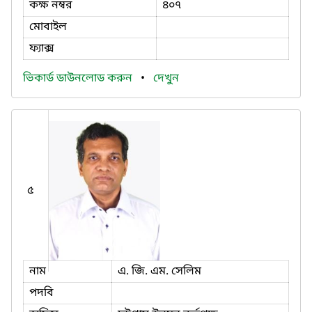
কক্ষ নম্বর
৪০৭
মোবাইল
ফ্যাক্স
ভিকার্ড ডাউনলোড করুন
•
দেখুন
৫
নাম
এ. জি. এম. সেলিম
পদবি