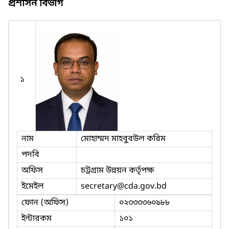
প্রশাসন বিভাগ
১
নাম
মোহাম্মদ মাহবুবউল করিম
পদবি
অফিস
চট্টগ্রাম উন্নয়ন কর্তৃপক্ষ
ইমেইল
secretary
@cda.gov.bd
ফোন (অফিস)
০২৩৩৩৩৬০৯৮৮
ইন্টারকম
১০১