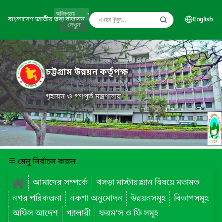
বাংলাদেশ জাতীয় তথ্য বাতায়ন
English
দেখুন
চট্টগ্রাম উন্নয়ন কর্তৃপক্ষ
গৃহায়ন ও গণপূর্ত মন্ত্রণালয়
মেনু নির্বাচন করুন
আমাদের সম্পর্কে
খসড়া মাস্টারপ্ল্যান বিষয়ে মতামত
নগর পরিকল্পনা
নকশা অনুমোদন
উন্নয়নসমূহ
বিভাগসমূহ
অফিস আদেশ
গ্যালারী
ফরম'স ও ফি সমূহ