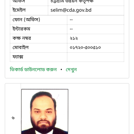
অফিস
চট্টগ্রাম উন্নয়ন কর্তৃপক্ষ
ইমেইল
selim
@cda.gov.bd
ফোন (অফিস)
--
ইন্টারকম
--
কক্ষ নম্বর
২১২
মোবাইল
০১৭২০-৫০০৫১০
ফ্যাক্স
ভিকার্ড ডাউনলোড করুন
•
দেখুন
৬