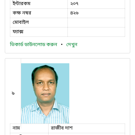
ইন্টারকম
২০৭
কক্ষ নম্বর
৪২৬
মোবাইল
ফ্যাক্স
ভিকার্ড ডাউনলোড করুন
•
দেখুন
৯
নাম
রাজীব দাশ