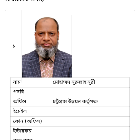
১
নাম
মোহাম্মদ নূরুল্লাহ নূরী
পদবি
অফিস
চট্টগ্রাম উন্নয়ন কর্তৃপক্ষ
ইমেইল
ফোন (অফিস)
ইন্টারকম