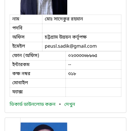
নাম
মোঃ সাদেকুর রহমান
পদবি
অফিস
চট্টগ্রাম উন্নয়ন কর্তৃপক্ষ
ইমেইল
peusl.sadik
@gmail.com
ফোন (অফিস)
০২৩৩৩৩৬৮৯৬৫
ইন্টারকম
--
কক্ষ নম্বর
৩১৮
মোবাইল
ফ্যাক্স
ভিকার্ড ডাউনলোড করুন
•
দেখুন