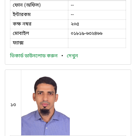
ফোন (অফিস)
--
ইন্টারকম
--
কক্ষ নম্বর
২০৫
মোবাইল
০১৮১৯-৬৩২৪৬৬
ফ্যাক্স
ভিকার্ড ডাউনলোড করুন
•
দেখুন
১৩